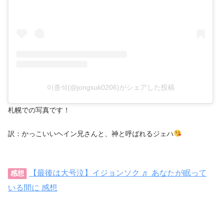
이종석(@jongsuk0206)がシェアした投稿
札幌での写真です！
訳：かっこいいヘイン兄さんと、神と呼ばれるジェハ
【最後は大号泣】イジョンソク ♬ あなたが眠って
感想
いる間に 感想