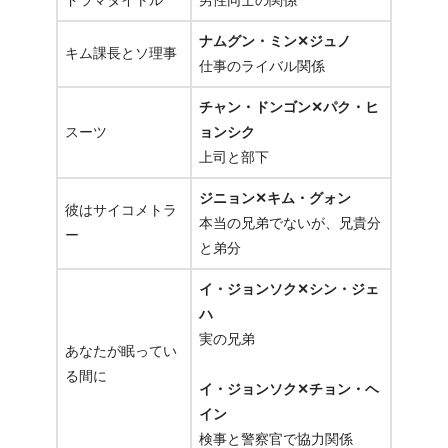
ナムグン・ミン✕ジュノ
キム課長とソ理事
仕事のライバル関係
チャン・ドンゴン✕パク・ヒ
スーツ
ョンシク
上司と部下
ジニョン✕キム・グォン
彼はサイコメトラ
本当の兄弟でないが、兄貴分
ー
と弟分
イ・ジョンソク✕シン・ジェ
ハ
実の兄弟
あなたが眠ってい
る間に
イ・ジョンソク✕チョン・ヘ
イン
検事と警察官で協力関係