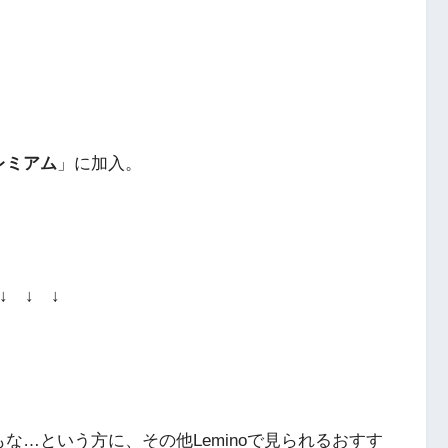
ス
プレミアム
」に加入。
↓ ↓ ↓
な…という方に、その他Leminoで見られるおすす