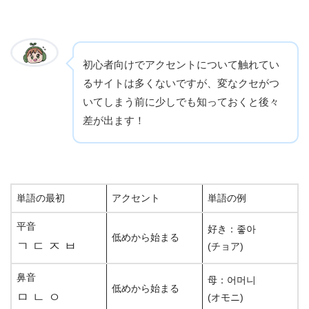
初心者向けでアクセントについて触れてい
るサイトは多くないですが、変なクセがつ
いてしまう前に少しでも知っておくと後々
差が出ます！
単語の最初
アクセント
単語の例
平音
好き：좋아
低めから始まる
ㄱ ㄷ ㅈ ㅂ
(チョア)
鼻音
母：어머니
低めから始まる
ㅁ ㄴ ㅇ
(オモニ)