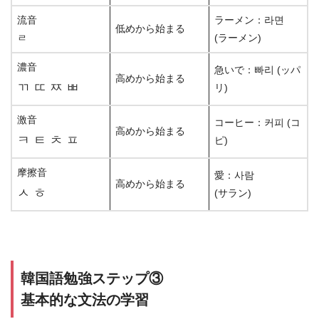
流音
ラーメン：라면
低めから始まる
ㄹ
(ラーメン)
濃音
急いで：빠리 (ッパ
高めから始まる
ㄲ ㄸ ㅉ ㅃ
リ)
激音
コーヒー：커피 (コ
高めから始まる
ㅋ ㅌ ㅊ ㅍ
ピ)
摩擦音
愛：사람
高めから始まる
ㅅ ㅎ
(サラン)
韓国語勉強ステップ③
基本的な文法の学習