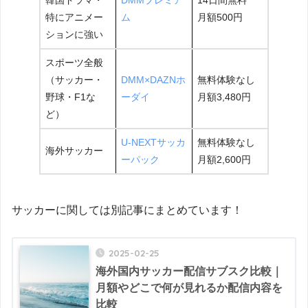
韓国ドラマ・
DMMプレミア
14日間無料
特にアニメー
ム
月額500円
ションに強い
スポーツ全般
（サッカー・
DMM×DAZNホ
無料体験なし
野球・F1な
ーダイ
月額3,480円
ど）
U-NEXTサッカ
無料体験なし
海外サッカー
ーパック
月額2,600円
サッカーに関しては別記事にまとめています！
2025-02-25
海外国内サッカー配信サブスク比較｜
月額やどこで何が見れるか配信内容を
比較