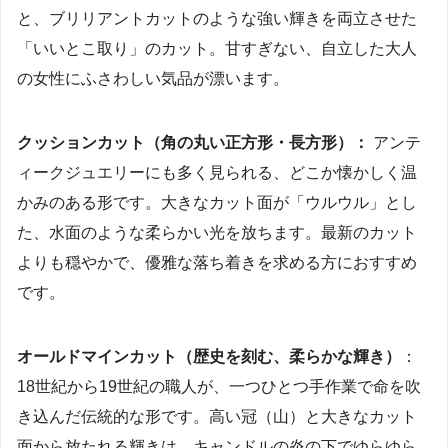
と、ブリリアントカットのような強い輝きを両立させた
「いいとこ取り」のカット。甘すぎない、自立した大人
の女性にふさわしい気品が漂います。
クッションカット（角の丸い正方形・長方形）：
アンテ
ィークジュエリーにも多く見られる、どこか懐かしく温
かみのある形です。大きなカット面が「ウルウル」とし
た、水面のような柔らかい光を放ちます。最新のカット
よりも穏やかで、優雅な落ち着きを求める方におすすめ
です。
オールドマインカット（歴史を刻む、柔らかな輝き）
：
18世紀から19世紀の職人が、一つひとつ手作業で命を吹
き込んだ伝統的な形です。高い冠（山）と大きなカット
面から放たれる輝きは、キャンドルの炎の下でゆらゆら